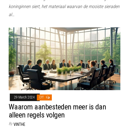
koninginnen siert, het materiaal waarvan de mooiste sieraden
al…
29 March 2024
Off
Waarom aanbesteden meer is dan
alleen regels volgen
By
VINTHE