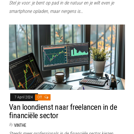
Stel je voor: je bent op pad in de natuur en je wilt even je
smartphone opladen, maar nergens is…
7 April 2024
Off
Van loondienst naar freelancen in de
financiële sector
By
VINTHE
Steeds meer professionals in de financiële sector kiezen