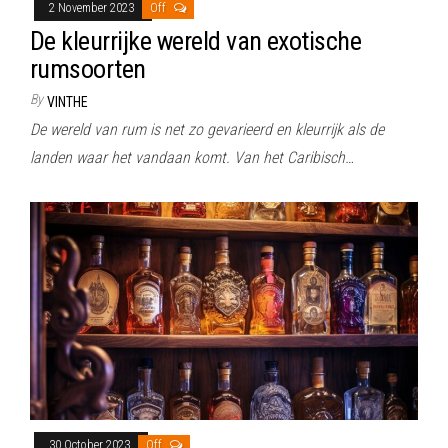
2 November 2023
Off
De kleurrijke wereld van exotische
rumsoorten
By
VINTHE
De wereld van rum is net zo gevarieerd en kleurrijk als de
landen waar het vandaan komt. Van het Caribisch…
30 October 2023
Off