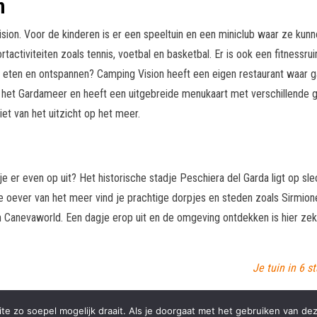
n
sion. Voor de kinderen is er een speeltuin en een miniclub waar ze kun
tiviteiten zoals tennis, voetbal en basketbal. Er is ook een fitnessrui
ekker eten en ontspannen? Camping Vision heeft een eigen restaurant waar 
p het Gardameer en heeft een uitgebreide menukaart met verschillende ge
iet van het uitzicht op het meer.
je er even op uit? Het historische stadje Peschiera del Garda ligt op sl
 oever van het meer vind je prachtige dorpjes en steden zoals Sirmione
en Canevaworld. Een dagje erop uit en de omgeving ontdekken is hier zek
Je tuin in 6 s
e zo soepel mogelijk draait. Als je doorgaat met het gebruiken van dez