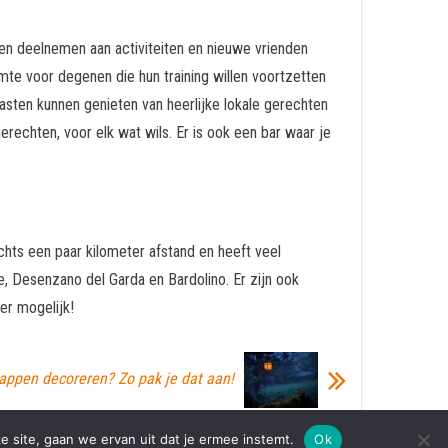
nen deelnemen aan activiteiten en nieuwe vrienden
mte voor degenen die hun training willen voortzetten
gasten kunnen genieten van heerlijke lokale gerechten
rechten, voor elk wat wils. Er is ook een bar waar je
echts een paar kilometer afstand en heeft veel
, Desenzano del Garda en Bardolino. Er zijn ook
er mogelijk!
tappen decoreren? Zo pak je dat aan!
e site, gaan we ervan uit dat je ermee instemt.
Ok