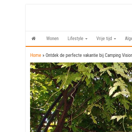
Skip
to
the
content
Wonen
Lifestyle
Vrije tijd
Alg
Home
»
Ontdek de perfecte vakantie bij Camping Visio