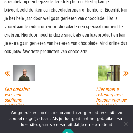
specifiek bij een bepaalde feestdag horen. Hierbij kan je
bijvoorbeeld denken aan chocoladerepen of bonbons. Eigenlijk kan
je het hele jaar door wel gaan genieten van chocolade. Het is
vooral aan te raden om voor chocolade een speciaal moment te
creëren. Hierdoor houd je deze snack als een luxeproduct en kan
je extra gaan genieten van het eten van chocolade. Vind online dus
ook jouw favoriete producten van chocolade.
Een poloshirt
Hier moet u
voor een
rekening mee
sublieme
houden voor uw
uitstraling
hypotheek
We gebruiken cookies om ervoor te zorgen dat onze site zo
soepel mogelijk draait. Als je doorgaat met het gebruiken van
deze site, gaan we ervan uit dat je ermee instemt.
Proudly powered by
WordPress
|
Theme:
Envo Magazine