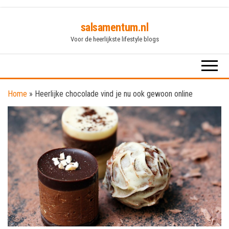
Skip
salsamentum.nl
to
Voor de heerlijkste lifestyle blogs
the
content
Home
»
Heerlijke chocolade vind je nu ook gewoon online