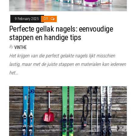
9 February 2025
Off
Perfecte gellak nagels: eenvoudige
stappen en handige tips
By
VINTHE
Het krijgen van die perfect gelakte nagels lijkt misschien
lastig, maar met de juiste stappen en materialen kan iedereen
het…