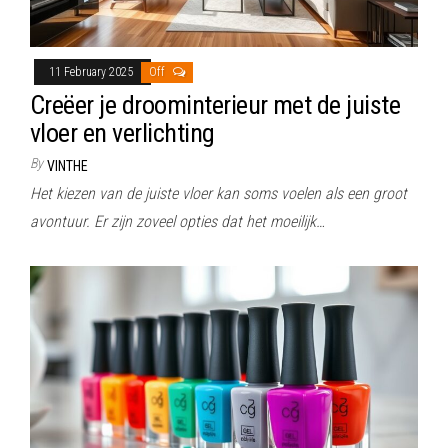
11 February 2025
Off
Creëer je droominterieur met de juiste
vloer en verlichting
By
VINTHE
Het kiezen van de juiste vloer kan soms voelen als een groot
avontuur. Er zijn zoveel opties dat het moeilijk…