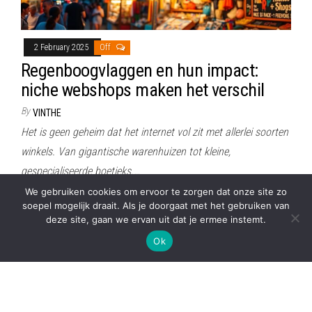
2 February 2025
Off
Regenboogvlaggen en hun impact:
niche webshops maken het verschil
By
VINTHE
Het is geen geheim dat het internet vol zit met allerlei soorten
winkels. Van gigantische warenhuizen tot kleine,
gespecialiseerde boetieks.…
We gebruiken cookies om ervoor te zorgen dat onze site zo
soepel mogelijk draait. Als je doorgaat met het gebruiken van
deze site, gaan we ervan uit dat je ermee instemt.
Proudly powered by
WordPress
|
Theme:
Envo Magazine
Ok