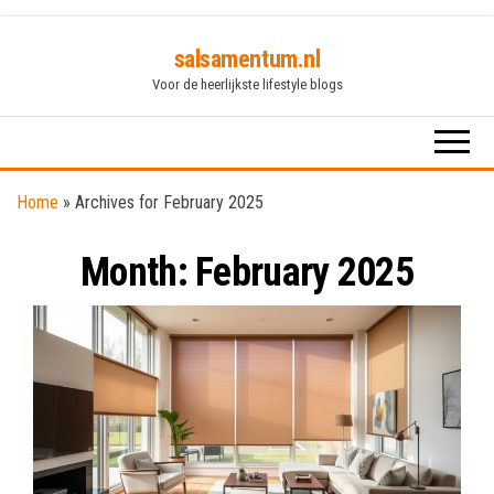
Skip
salsamentum.nl
to
Voor de heerlijkste lifestyle blogs
the
content
Home
»
Archives for February 2025
Month:
February 2025