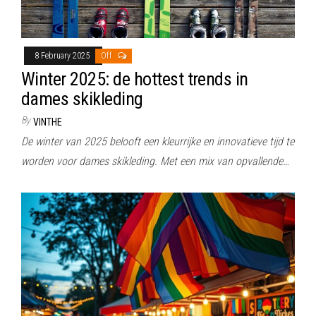
8 February 2025
Off
Winter 2025: de hottest trends in
dames skikleding
By
VINTHE
De winter van 2025 belooft een kleurrijke en innovatieve tijd te
worden voor dames skikleding. Met een mix van opvallende…