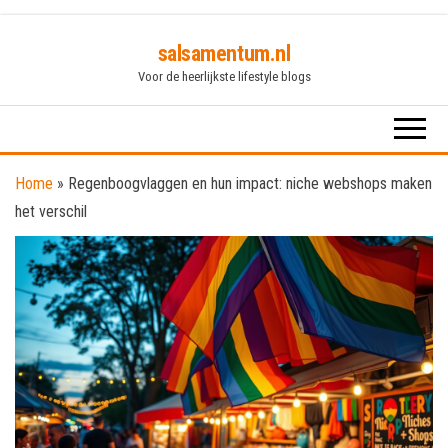
Skip
salsamentum.nl
to
Voor de heerlijkste lifestyle blogs
the
content
Home
»
Regenboogvlaggen en hun impact: niche webshops maken
het verschil