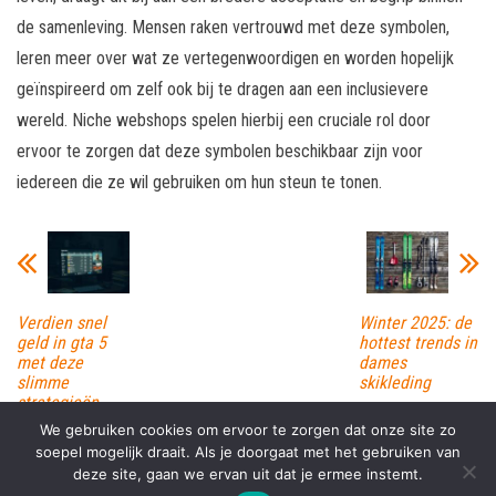
de samenleving. Mensen raken vertrouwd met deze symbolen,
leren meer over wat ze vertegenwoordigen en worden hopelijk
geïnspireerd om zelf ook bij te dragen aan een inclusievere
wereld. Niche webshops spelen hierbij een cruciale rol door
ervoor te zorgen dat deze symbolen beschikbaar zijn voor
iedereen die ze wil gebruiken om hun steun te tonen.
Verdien snel
Winter 2025: de
geld in gta 5
hottest trends in
met deze
dames
slimme
skikleding
strategieën
We gebruiken cookies om ervoor te zorgen dat onze site zo
soepel mogelijk draait. Als je doorgaat met het gebruiken van
deze site, gaan we ervan uit dat je ermee instemt.
Proudly powered by
WordPress
|
Theme:
Envo Magazine