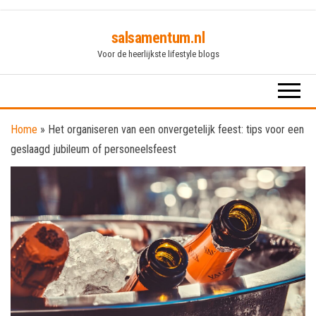
Skip
salsamentum.nl
to
Voor de heerlijkste lifestyle blogs
the
content
Home
»
Het organiseren van een onvergetelijk feest: tips voor een
geslaagd jubileum of personeelsfeest