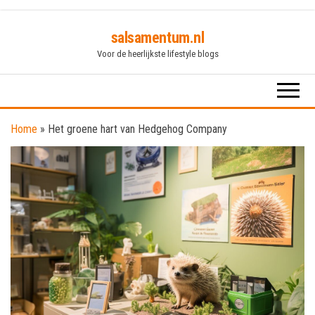
Skip
salsamentum.nl
to
Voor de heerlijkste lifestyle blogs
the
content
Home
»
Het groene hart van Hedgehog Company