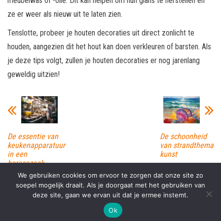
meubelwas of -olie. Dit kan helpen om hun glans te herstellen en
ze er weer als nieuw uit te laten zien.
Tenslotte, probeer je houten decoraties uit direct zonlicht te
houden, aangezien dit het hout kan doen verkleuren of barsten. Als
je deze tips volgt, zullen je houten decoraties er nog jarenlang
geweldig uitzien!
De essentie van
De schoonheid
keukenapparatuur
van strandthema
in een
kunst
horecazaak
We gebruiken cookies om ervoor te zorgen dat onze site zo
soepel mogelijk draait. Als je doorgaat met het gebruiken van
deze site, gaan we ervan uit dat je ermee instemt.
Proudly powered by
WordPress
|
Theme:
Envo Magazine
Ok