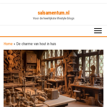
Skip
salsamentum.nl
to
Voor de heerlijkste lifestyle blogs
the
content
Home
»
De charme van hout in huis