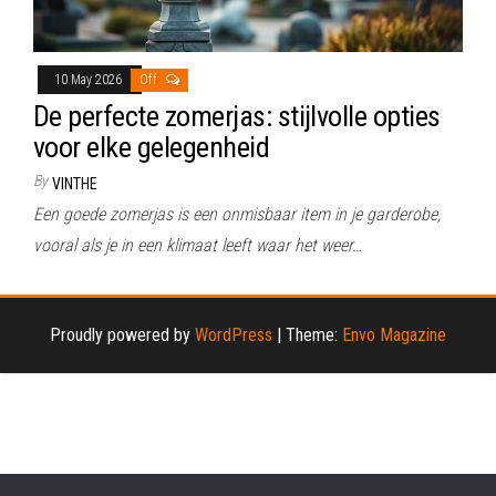
10 May 2026
Off
De perfecte zomerjas: stijlvolle opties
voor elke gelegenheid
By
VINTHE
Een goede zomerjas is een onmisbaar item in je garderobe,
vooral als je in een klimaat leeft waar het weer…
Proudly powered by
WordPress
|
Theme:
Envo Magazine