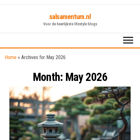
Skip
salsamentum.nl
to
Voor de heerlijkste lifestyle blogs
the
content
Home
»
Archives for May 2026
Month:
May 2026