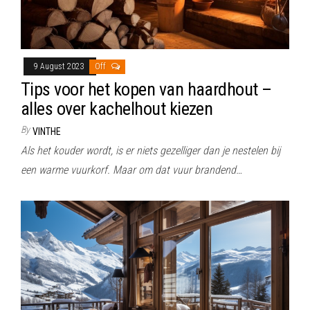
9 August 2023
Off
Tips voor het kopen van haardhout –
alles over kachelhout kiezen
By
VINTHE
Als het kouder wordt, is er niets gezelliger dan je nestelen bij
een warme vuurkorf. Maar om dat vuur brandend…