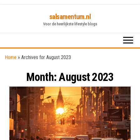
Skip
salsamentum.nl
to
Voor de heerlijkste lifestyle blogs
the
content
Home
»
Archives for August 2023
Month:
August 2023