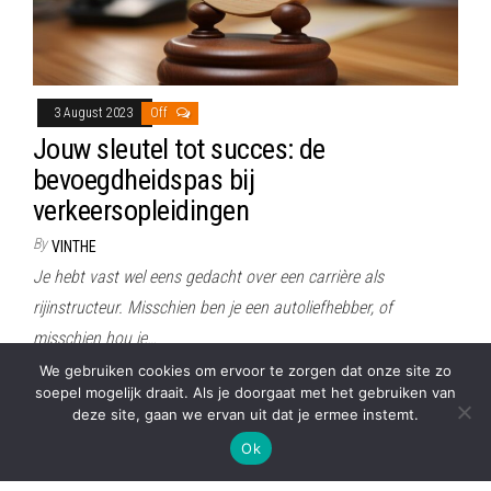
3 August 2023
Off
Jouw sleutel tot succes: de
bevoegdheidspas bij
verkeersopleidingen
By
VINTHE
Je hebt vast wel eens gedacht over een carrière als
rijinstructeur. Misschien ben je een autoliefhebber, of
misschien hou je…
We gebruiken cookies om ervoor te zorgen dat onze site zo
soepel mogelijk draait. Als je doorgaat met het gebruiken van
deze site, gaan we ervan uit dat je ermee instemt.
Proudly powered by
WordPress
|
Theme:
Envo Magazine
Ok