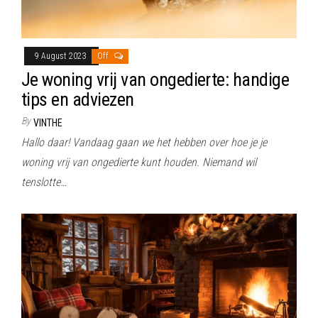
9 August 2023
Off
Je woning vrij van ongedierte: handige
tips en adviezen
By
VINTHE
Hallo daar! Vandaag gaan we het hebben over hoe je je
woning vrij van ongedierte kunt houden. Niemand wil
tenslotte…